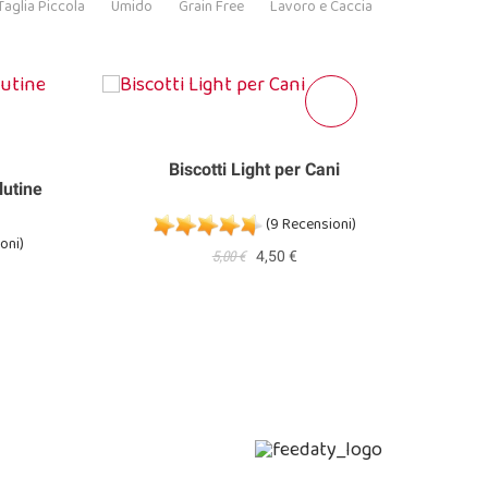
Taglia Piccola
Umido
Grain Free
Lavoro e Caccia
Biscotti Light per Cani
lutine
Bisco
(9 Recensioni)
oni)
5,00 €
4,50 €