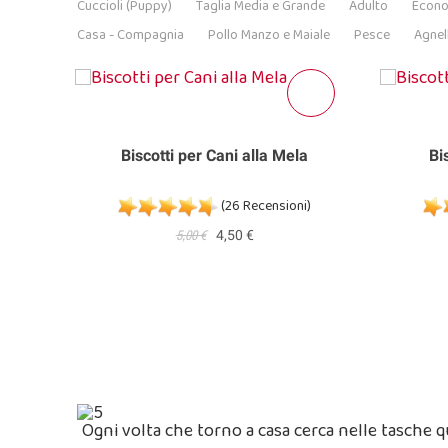
Cuccioli (Puppy)
Taglia Media e Grande
Adulto
Econ
Casa - Compagnia
Pollo Manzo e Maiale
Pesce
Agnel
o
Biscotti per Cani alla Mela
Bi
)
(26 Recensioni)
5,00 €
4,50 €
Ogni volta che torno a casa cerca nelle tasche q