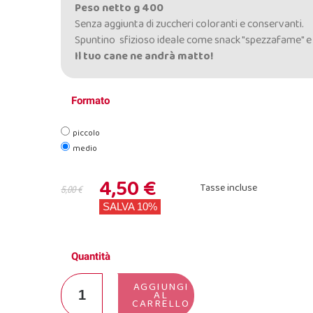
Peso netto g 400
Senza aggiunta di zuccheri coloranti e conservanti.
Spuntino sfizioso ideale come snack "spezzafame" 
Il tuo cane ne andrà matto!
Formato
piccolo
medio
4,50 €
Tasse incluse
5,00 €
SALVA 10%
Quantità
AGGIUNGI
AL
CARRELLO