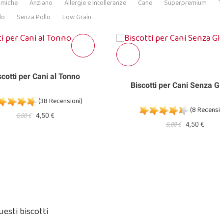
omiche
Anziano
Allergie e Intolleranze
Cane
Superpremium
lo
Senza Pollo
Low Grain
scotti per Cani al Tonno
Biscotti per Cani Senza G
(38 Recensioni)
(8 Recensi
5,00 €
4,50 €
5,00 €
4,50 €
uesti biscotti