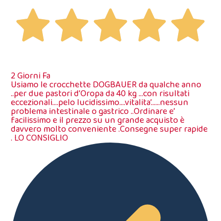
2 Giorni Fa
Usiamo le crocchette DOGBAUER da qualche anno
..per due pastori d’Oropa da 40 kg …con risultati
eccezionali….pelo lucidissimo….vitalita’……nessun
problema intestinale o gastrico ..Ordinare e’
facilissimo e il prezzo su un grande acquisto è
davvero molto conveniente .Consegne super rapide
. LO CONSIGLIO