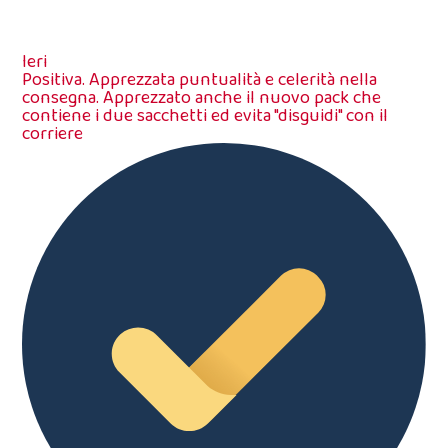
Ieri
Positiva. Apprezzata puntualità e celerità nella
consegna. Apprezzato anche il nuovo pack che
contiene i due sacchetti ed evita "disguidi" con il
corriere