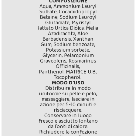
COMPOSIZIONE
Aqua, Ammonium Lauryl
Sulfate, Cocamidopropyl
Betaine, Sodium Lauroyl
Glutamate, Myristyl
lattato,Urtica Dioica, Melia
Azadirachta, Aloe
Barbadensis, Xanthan
Gum, Sodium benzoate,
Potassium sorbate,
Glycerin, Pelargonium
Graveolens, Rosmarinus
Officinalis,
Panthenol, MATRICE U.B.,
Tocopherol.
MODO D'USO
Distribuire in modo
uniforme su pelle e pelo,
massaggiare, lasciare in
azione per 5-10 minuti e
risciacquare.
Conservare in luogo
fresco e asciutto lontano
da fonti di calore.
Richiudere la confezione