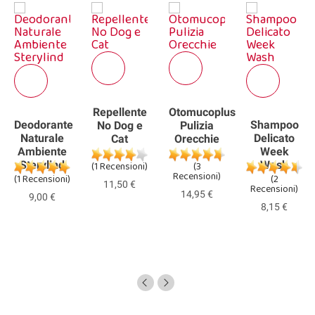
Repellente
Otomucoplus
Deodorante
Shampoo
No Dog e
Pulizia
e
Naturale
Delicato
Cat
Orecchie
Ambiente
Week
Sterylind
Wash
(1 Recensioni)
(3
Recensioni)
(1 Recensioni)
(2
11,50 €
Recensioni)
14,95 €
9,00 €
8,15 €