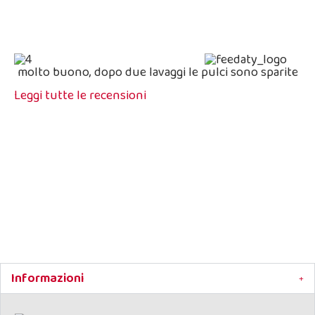
molto buono, dopo due lavaggi le pulci sono sparite
Leggi tutte le recensioni
Shampoo antipulci Phyto no pick
Shampo Antipulci Per
Cani e Gatti
Informazioni
Flacone da 250 ml
Pulisce senza aggredire la pelle