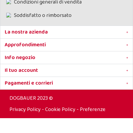
Condizioni generali di vendita
Previene dall'aggressione di
pulci e zecche
ideale anche per cuccioli di cane
Soddisfatto o rimborsato
e gatto
Rinforza il pelo e nutre la pelle
Allevia pruriti e irritazioni
La nostra azienda
Massima efficacia dopo 5-10
minuti dal trattamento
Approfondimenti
Naturale
- SLS e SLES Free (non
contiene Sodium Laureth Sulfate e
Sodium Lauryl Sulfate)
Info negozio
Il tuo account
Pagamenti e corrieri
DOGBAUER 2023 ©
Privacy Policy
-
Cookie Policy
-
Preferenze