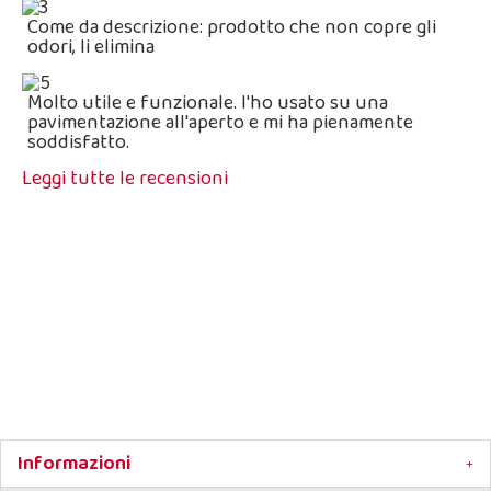
Come da descrizione: prodotto che non copre gli
odori, li elimina
Molto utile e funzionale. l'ho usato su una
pavimentazione all'aperto e mi ha pienamente
soddisfatto.
Leggi tutte le recensioni
Detersivo Pavimenti Non Tossico per Animali Steril W
Detergente pavimenti e altre super
lavabili dove sostano cani o altri ani
Informazioni
È possibile utilizzarlo su tutte le superfici lavabili