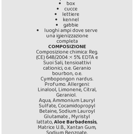
box
cucce
lettiere
kennel
gabbie
luoghi ampi dove serve
una igienizzazione
completa
COMPOSIZIONE
Composizione chimica: Reg.
(CE) 648/2004 :< 5% EDTA e
Suoi Sali, tensioattivi
cationici, o.e. Geranio
bourbon, o.e.
Cymbopongon nardus.
Profumo. Allergeni:
Linalool, Limonene, Citral,
Geraniol.
Aqua, Ammonium Lauryl
Sulfate, Cocamidopropyl
Betaine, Sodium Lauroyl
Glutamate , Myristyl
lattato,
Aloe Barbadensis
,
Matrice U.B., Xantan Gum,
Sodium Benzoate,