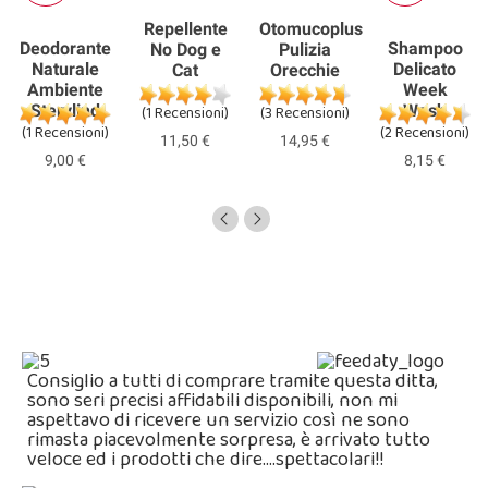
Repellente
Otomucoplus
Deodorante
Shampoo
No Dog e
Pulizia
Naturale
Delicato
Cat
Orecchie
Ambiente
Week
Sterylind
Wash
(1 Recensioni)
(3 Recensioni)
(1 Recensioni)
(2 Recensioni)
11,50 €
14,95 €
9,00 €
8,15 €
Consiglio a tutti di comprare tramite questa ditta,
sono seri precisi affidabili disponibili, non mi
aspettavo di ricevere un servizio così ne sono
rimasta piacevolmente sorpresa, è arrivato tutto
veloce ed i prodotti che dire….spettacolari!!