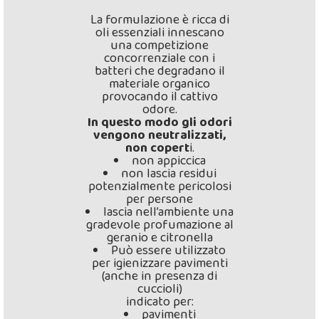
La formulazione è ricca di
oli essenziali innescano
una competizione
concorrenziale con i
batteri che degradano il
materiale organico
provocando il cattivo
odore.
In questo modo gli odori
vengono neutralizzati,
non copert
i.
non appiccica
non lascia residui
potenzialmente pericolosi
per persone
lascia nell’ambiente una
gradevole profumazione al
geranio e citronella
Può essere utilizzato
per igienizzare pavimenti
(anche in presenza di
cuccioli)
indicato per:
pavimenti