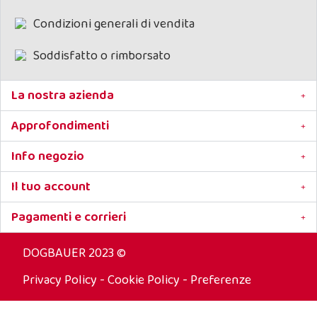
Non copre gli odori ma li neutralizza
Condizioni generali di vendita
Profuma delicatamente senza dare fastidio all'ol
degli animali
Nessun alone
Soddisfatto o rimborsato
Non è necessario il risciacquo
Flacone da 1 litro
La nostra azienda
Approfondimenti
Info negozio
Il tuo account
Pagamenti e corrieri
DOGBAUER 2023 ©
Privacy Policy
-
Cookie Policy
-
Preferenze