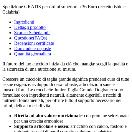
Spedizione GRATIS per ordini superiori a 36 Euro (eccetto isole e
Calabria)
Ingredienti
Dettagli prodotto
Scarica Scheda pdf
Questione(FAQs)
Recensioni certificate
Domande e risposte
Quantità giornaliera
Il futuro del tuo cucciolo inizia da ciò che mangia: scegli la qualità e
la sicurezza di una nutrizione su misura.
Crescere un cucciolo di taglia grande significa prendersi cura di tutte
le sue esigenze: sviluppo di ossa robuste, articolazioni sane e
muscoli forti. Le crocchette Junior Taglia Grande Dogbauer sono
formulate con ingredienti naturali, altamente digeribili e ricchi di
nutrienti fondamentali, per offrire tutto il supporto necessario nei
primi, delicati mesi di vita.
Ricetta ad alto valore nutrizionale
: con proteine selezionate
per una crescita armoniosa
Supporto articolare e osseo
: arricchito con calcio, fosforo e
nutrienti essenziali per il corretto sviluppo scheletrico