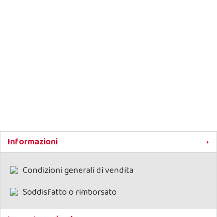
Energia e vitalità senza
compromessi!
Vitality
Dogbauer
per cani
attivi
è la crocchetta
pensata per offrire
forza, resistenza e
benessere ai cani
adulti che non si
fermano mai
.
Ingredienti selezionati
e ricetta bilanciata per
performance
quotidiane al top.
Alimento per cani secco
completo per cani
adulti
Informazioni
Dimensioni crocchetta:
cilindro h 1,1 cm x 1,5
cm (+/-0,1 cm)
Condizioni generali di vendita
Soddisfatto o rimborsato