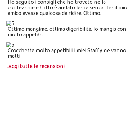
Ho seguito i consigli che ho trovato nella
confezione e tutto è andato bene senza che il mio
amico avesse qualcosa da ridire. Ottimo.
Ottimo mangime, ottima digeribilità, lo mangia con
molto appetito
Crocchette molto appetibili.i miei Staffy ne vanno
matti
Leggi tutte le recensioni
Vitality per Cani Attivi
Dogbauer VITALITY
-
Sacco da 20 Kg