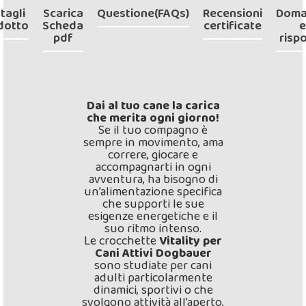
tagli
Scarica
Questione(FAQs)
Recensioni
Doma
dotto
Scheda
certificate
e
pdf
risp
Dai al tuo cane la carica
che merita ogni giorno!
Se il tuo compagno è
sempre in movimento, ama
correre, giocare e
accompagnarti in ogni
avventura, ha bisogno di
un’alimentazione specifica
che supporti le sue
esigenze energetiche e il
suo ritmo intenso.
Le crocchette
Vitality per
Cani Attivi Dogbauer
sono studiate per cani
adulti particolarmente
dinamici, sportivi o che
svolgono attività all’aperto,