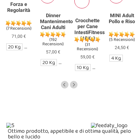
Forza e
Regolarità
Dinner
MINI Adult
Crocchette
Mantenimento
Pollo e Riso
per Cane
Cani Adulti
(7 Recensioni)
IntestiFitness
71,00 €
(10Kg)
(192
(5 Recensioni)
Recensioni)
(31
20 Kg
CAMPIONE DA 3kg
24,50 €
Recensioni)
57,00 €
4 Kg
59,00 €
20 Kg
CAMPIONE DA 3kg
10 Kg
CAMPIONE DA 3kg
MPIONE DA 3kg
Ottimo prodotto, appetibile e di ottima qualità, pelo
bello e lucido