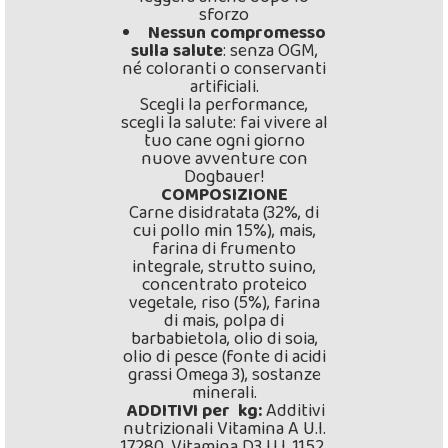
sforzo
Nessun compromesso
sulla salute
: senza OGM,
né coloranti o conservanti
artificiali.
Scegli la performance,
scegli la salute: fai vivere al
tuo cane ogni giorno
nuove avventure con
Dogbauer!
COMPOSIZIONE
Carne disidratata (32%, di
cui pollo min 15%), mais,
farina di frumento
integrale, strutto suino,
concentrato proteico
vegetale, riso (5%), farina
di mais, polpa di
barbabietola, olio di soia,
olio di pesce (fonte di acidi
grassi Omega 3), sostanze
minerali.
ADDITIVI per kg:
Additivi
nutrizionali Vitamina A U.I.
17280, Vitamina D3 U.I. 1152,