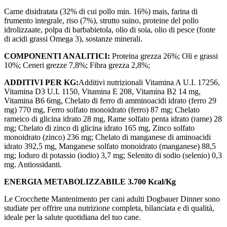
Carne disidratata (32% di cui pollo min. 16%) mais, farina di
frumento integrale, riso (7%), strutto suino, proteine del pollo
idrolizzaate, polpa di barbabietola, olio di soia, olio di pesce (fonte
di acidi grassi Omega 3), sostanze minerali.
COMPONENTI ANALITICI:
Proteina grezza 26%; Oli e grassi
10%; Ceneri grezze 7,8%; Fibra grezza 2,8%;
ADDITIVI PER KG:
Additivi nutrizionali Vitamina A U.I. 17256,
Vitamina D3 U.I. 1150, Vitamina E 208, Vitamina B2 14 mg,
Vitamina B6 6mg, Chelato di ferro di amminoacidi idrato (ferro 29
mg) 770 mg, Ferro solfato monoidrato (ferro) 87 mg; Chelato
rameico di glicina idrato 28 mg, Rame solfato penta idrato (rame) 28
mg; Chelato di zinco di glicina idrato 165 mg, Zinco solfato
monoidrato (zinco) 236 mg; Chelato di manganese di aminoacidi
idrato 392,5 mg, Manganese solfato monoidrato (manganese) 88,5
mg; Ioduro di potassio (iodio) 3,7 mg; Selenito di sodio (selenio) 0,3
mg. Antiossidanti.
ENERGIA METABOLIZZABILE 3.700 Kcal/Kg
Le Crocchette Mantenimento per cani adulti Dogbauer Dinner sono
studiate per offrire una nutrizione completa, bilanciata e di qualità,
ideale per la salute quotidiana del tuo cane.