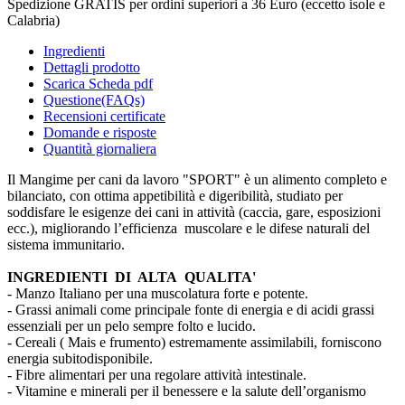
Spedizione GRATIS per ordini superiori a 36 Euro (eccetto isole e
Calabria)
Ingredienti
Dettagli prodotto
Scarica Scheda pdf
Questione(FAQs)
Recensioni certificate
Domande e risposte
Quantità giornaliera
Il Mangime per cani da lavoro "SPORT" è un alimento completo e
bilanciato, con ottima appetibilità e digeribilità, studiato per
soddisfare le esigenze dei cani in attività (caccia, gare, esposizioni
ecc.), migliorando l’efficienza muscolare e le difese naturali del
sistema immunitario.
INGREDIENTI DI ALTA QUALITA'
- Manzo Italiano per una muscolatura forte e potente.
- Grassi animali come principale fonte di energia e di acidi grassi
essenziali per un pelo sempre folto e lucido.
- Cereali ( Mais e frumento) estremamente assimilabili, forniscono
energia subitodisponibile.
- Fibre alimentari per una regolare attività intestinale.
- Vitamine e minerali per il benessere e la salute dell’organismo