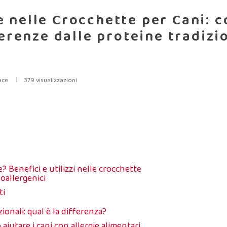
e nelle Crocchette per Cani: c
erenze dalle proteine tradizi
ace
379 visualizzazioni
e? Benefici e utilizzi nelle crocchette
oallergenici
ti
zionali: qual è la differenza?
aiutare i cani con allergie alimentari