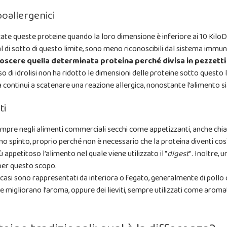
poallergenici
zzate queste proteine quando la loro dimensione è inferiore ai 10 Kilo
 al di sotto di questo limite, sono meno riconoscibili dal sistema immun
oscere quella determinata proteina perché divisa in pezzetti 
esso di idrolisi non ha ridotto le dimensioni delle proteine sotto questo
 continui a scatenare una reazione allergica, nonostante l’alimento sia
ti
sempre negli alimenti commerciali secchi come appetizzanti, anche chi
no spinto, proprio perché non è necessario che la proteina diventi cos
 appetitoso l’alimento nel quale viene utilizzato il "
digest
". Inoltre, 
per questo scopo.
casi sono rappresentati da interiora o fegato, generalmente di pollo o 
 e migliorano l’aroma, oppure dei lieviti, sempre utilizzati come aro