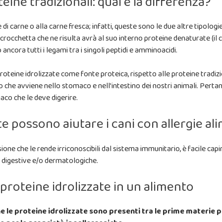
teine tradizionali: qual è la differenza?
ine di carne o alla carne fresca; infatti, queste sono le due altre tipol
a crocchetta che ne risulta avrà al suo interno proteine denaturate (i
ncora tutti i legami tra i singoli peptidi e amminoacidi.
roteine idrolizzate come fonte proteica, rispetto alle proteine tradizi
o che avviene nello stomaco e nell’intestino dei nostri animali. Perta
maco che le deve digerire.
te possono aiutare i cani con allergie al
ione che le rende irriconoscibili dal sistema immunitario, è facile ca
ari digestive e/o dermatologiche.
e proteine idrolizzate in un alimento
e le proteine idrolizzate sono presenti tra le prime materie 