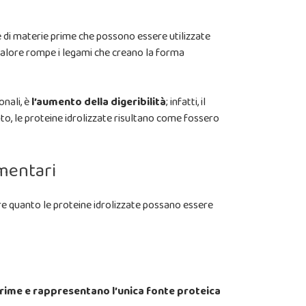
ogie di materie prime che possono essere utilizzate
l calore rompe i legami che creano la forma
onali, è
l’aumento della digeribilità
; infatti, il
nto, le proteine idrolizzate risultano come fossero
imentari
pire quanto le proteine idrolizzate possano essere
prime e rappresentano l’unica fonte proteica