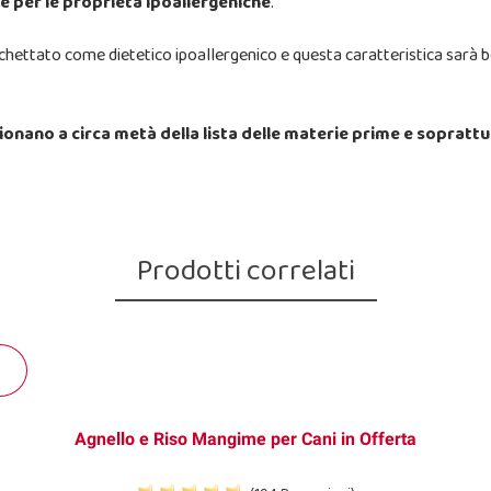
te per le proprietà ipoallergeniche
.
hettato come dietetico ipoallergenico e questa caratteristica sarà ben
izionano a circa metà della lista delle materie prime e sopratt
Prodotti correlati
Agnello e Riso Mangime per Cani in Offerta