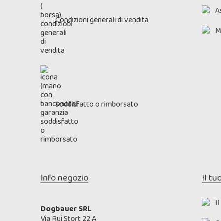
As
Condizioni generali di vendita
M
Soddisfatto o rimborsato
Info negozio
Il tu
I
Dogbauer SRL
Via Rui Stort 22 A