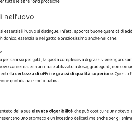
r tutte le altre fonti proteiche.
li nell’uovo
ssi essenziali, l’uovo si distingue. Infatti, apporta buone quantità di a
achidonico, essenziale nel gatto e preziosissimo anche nel cane.
?
per cani sia per gatti, la quota complessiva di grassi viene rigorosame
l'uovo come materia prima, se utilizzato a dosaggi adeguati, non compo
emente
la certezza di offrire grassi di qualità superiore
. Questo f
one quotidiana e continuativa.
sentato dalla sua
elevata digeribilità
, che può costituire un notevol
presentano uno stomaco e un intestino delicati, ma anche per gli animal