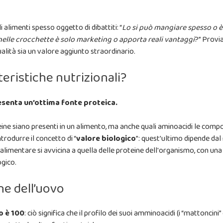
 alimenti spesso oggetto di dibattiti: “
Lo si può mangiare spesso o è 
 nelle crocchette è solo marketing o apporta reali vantaggi
?” Provi
alità sia un valore aggiunto straordinario.
teristiche nutrizionali?
resenta un’ottima fonte proteica.
ine siano presenti in un alimento, ma anche quali aminoacidi le compon
rodurre il concetto di “
valore biologico
”: quest’ultimo dipende dal
alimentare si avvicina a quella delle proteine dell'organismo, con un
ogico.
ne dell’uovo
o è 100
: ciò significa che il profilo dei suoi amminoacidi (i “mattonci