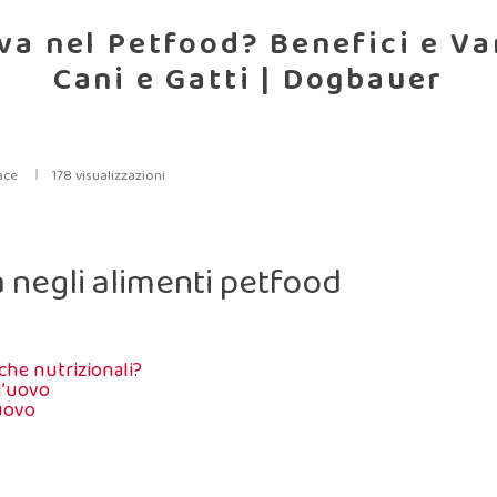
va nel Petfood? Benefici e Va
Cani e Gatti | Dogbauer
ace
178 visualizzazioni
 negli alimenti petfood
iche nutrizionali?
l’uovo
’uovo