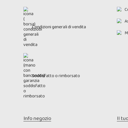
C
As
Condizioni generali di vendita
M
Soddisfatto o rimborsato
Info negozio
Il tu