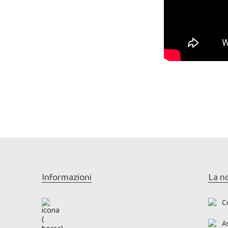
Informazioni
La n
C
As