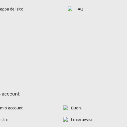
appa del sito
FAQ
o account
l mio account
Buoni
rdini
I miei avvisi