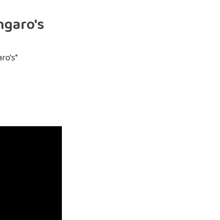
ngaro's
ro's"