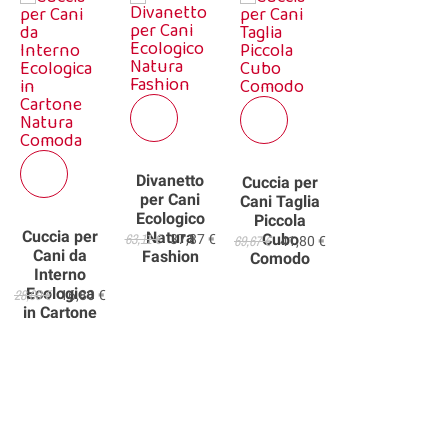
Divanetto
Cuccia per
per Cani
Cani Taglia
Ecologico
Piccola
Cuccia per
Natura
63,11 €
Cubo
37,87 €
69,67 €
41,80 €
Cani da
Fashion
Comodo
Interno
Ecologica
28,00 €
16,80 €
in Cartone
Natura
Comoda
Lettino per Cani Ecologico in Cartone Natura Semplic