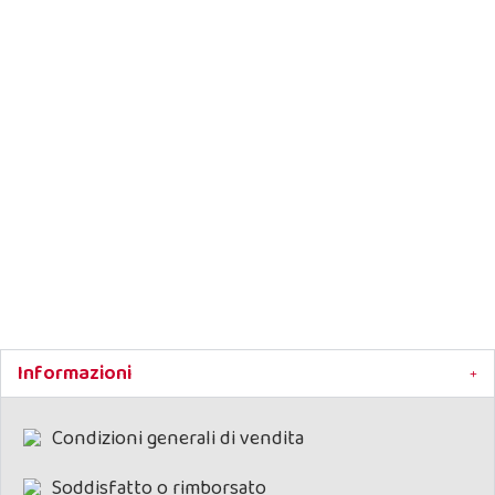
Lettino per Cani Ecologico in
Cartone Facile da Pulire
Brandina in cartone pressato isola il cane dal
pavimento ed assorbe l'umidià.
Pulizia facile
Solido e resistente
Costruito con cartone per mobili robusto ed
ecologico
Comodo anche da viaggio, il tuo cane vorrà starc
sempre!
Informazioni
Scegli il formato adatto al tuo amico a quattro
zampe.
Condizioni generali di vendita
Soddisfatto o rimborsato