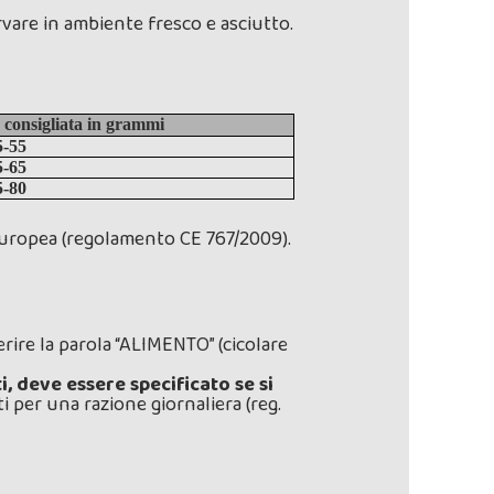
rvare in ambiente fresco e asciutto.
 consigliata in grammi
5-55
5-65
5-80
ge europea (regolamento CE 767/2009).
erire la parola “ALIMENTO” (cicolare
, deve essere specificato se si
 per una razione giornaliera (reg.