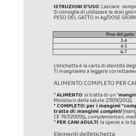
ISTRUZIONI D'USO
: Lasciare sempr
Si consiglia di utilizzare le dosi g
PESO DEL GATTO in kg/DOSE GIORN
Peso del gatto
3-4
4-5
6-7
L’etichetta è la carta di identità d
Ti insegniamo a leggere correttame
ALIMENTO COMPLETO PER CANI 
*
ALIMENTO
: si tratta di un “
mangi
Ministero della salute 27/09/2012);
*
COMPLETO: per i mangimi “compos
tratta di: mangimi
completi
(mangi
CE 767/2009))
,
complementari
,
med
*
PER CANI ADULTI
: la specie e la t
Elementi dell'etichetta: