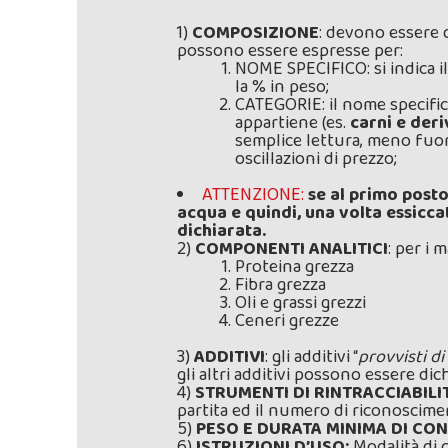
1)
COMPOSIZIONE
: devono essere 
possono essere espresse per:
NOME SPECIFICO: si indica i
la % in peso;
CATEGORIE: il nome specific
appartiene (es.
carni e deri
semplice lettura, meno fuor
oscillazioni di prezzo;
ATTENZIONE:
s
e al primo post
acqua e quindi, una volta essicca
dichiarata.
2)
COMPONENTI ANALITICI
: per i 
Proteina grezza
Fibra grezza
Oli e grassi grezzi
Ceneri grezze
3)
ADDITIVI
: gli additivi “
provvisti d
gli altri additivi possono essere di
4)
STRUMENTI DI RINTRACCIABILIT
partita ed il numero di riconoscime
5)
PESO E DURATA MINIMA DI C
6)
ISTRUZIONI D’USO:
Modalità di c