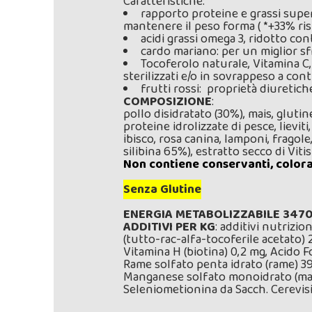
Caratteristiche:
rapporto proteine e grassi superio
mantenere il peso forma ( *+33% ri
acidi grassi omega 3, ridotto con
cardo mariano: per un miglior sf
Tocoferolo naturale, Vitamina C, 
sterilizzati e/o in sovrappeso a cont
frutti rossi: proprietà diuretich
COMPOSIZIONE
:
pollo disidratato (30%), mais, glutin
proteine idrolizzate di pesce, lieviti
ibisco, rosa canina, lamponi, fragol
silibina 65%), estratto secco di Vitis
Non contiene conservanti, colora
Senza Glutine
ENERGIA METABOLIZZABILE 3470
ADDITIVI PER KG
: additivi nutrizi
(tutto-rac-alfa-tocoferile acetato)
Vitamina H (biotina) 0,2 mg, Acido 
Rame solfato penta idrato (rame) 39
Manganese solfato monoidrato (manga
Seleniometionina da Sacch. Cerevisia