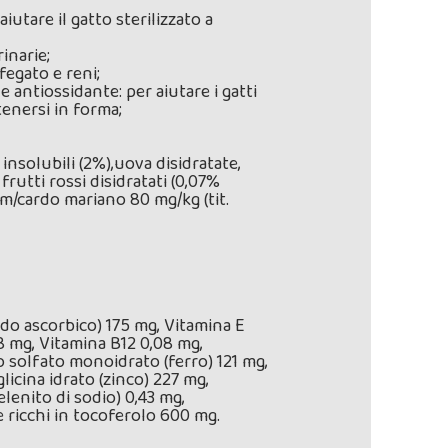
iutare il gatto sterilizzato a
inarie;
fegato e reni;
e antiossidante: per aiutare i gatti
tenersi in forma;
 insolubili (2%),uova disidratate,
 frutti rossi disidratati (0,07%
um/cardo mariano 80 mg/kg (tit.
cido ascorbico) 175 mg, Vitamina E
8 mg, Vitamina B12 0,08 mg,
o solfato monoidrato (ferro) 121 mg,
icina idrato (zinco) 227 mg,
lenito di sodio) 0,43 mg,
e ricchi in tocoferolo 600 mg.