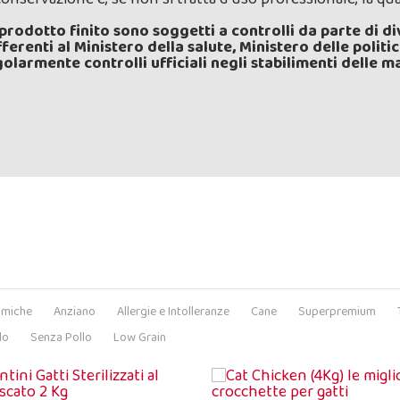
l prodotto finito sono soggetti a controlli da parte di d
erenti al Ministero della salute, Ministero delle politi
larmente controlli ufficiali negli stabilimenti delle ma
omiche
Anziano
Allergie e Intolleranze
Cane
Superpremium
lo
Senza Pollo
Low Grain