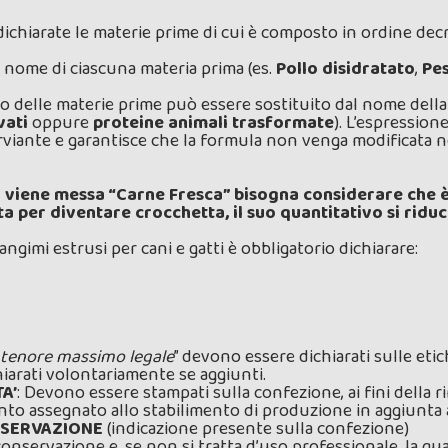
dichiarate le materie prime di cui è composto in ordine dec
l nome di ciascuna materia prima (es.
Pollo disidratato
,
Pe
o delle materie prime può essere sostituito dal nome della 
vati
oppure
proteine animali trasformate
).
L’espressione
viante e garantisce che la formula non venga modificata ne
o viene messa “Carne Fresca” bisogna considerare che è
ta per diventare crocchetta, il suo quantitativo si ridu
mangimi estrusi per cani e gatti è obbligatorio dichiarare:
i tenore massimo legale
” devono essere dichiarati sulle etic
chiarati volontariamente se aggiunti.
A’
: Devono essere stampati sulla confezione, ai fini della ri
nto assegnato allo stabilimento di produzione in aggiunta a
ONSERVAZIONE
(indicazione presente sulla confezione)
onservazione e, se non si tratta d’uso professionale, la qua