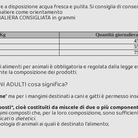
e a disposizione acqua fresca e pulita. Si consiglia di conse
iornaliere come orientamento
ALIERA CONSIGLIATA in grammi
 Kg
Quantità giornaliera
4
5
7
egli alimenti per animali è obbligatoria e regolata dalla leg
nte la composizione dei prodotti.
ADULTI cosa significa?
me
” ma per i mangimi destinati a cani e gatti è permesso ins
ti”, cioè costituiti da miscele di due o più componenti
mi composti che, per la loro composizione, sono sufficienti
icati
o
dietetici
.
ipologia di animali ai quali è destinato l’alimento;