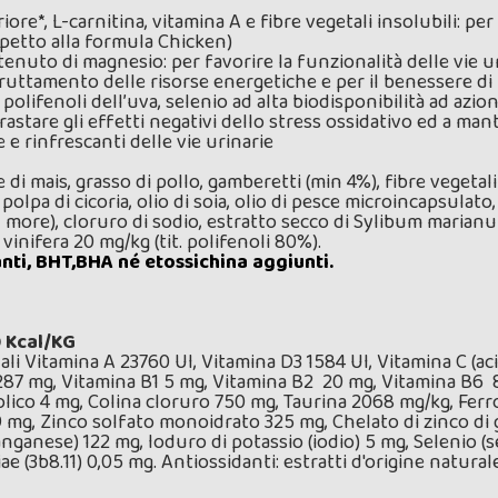
re*, L-carnitina, vitamina A e fibre vegetali insolubili: per a
spetto alla formula Chicken)
tenuto di magnesio: per favorire la funzionalità delle vie ur
ruttamento delle risorse energetiche e per il benessere di 
polifenoli dell’uva, selenio ad alta biodisponibilità ad azion
rastare gli effetti negativi dello stress ossidativo ed a man
e e rinfrescanti delle vie urinarie
e di mais, grasso di pollo, gamberetti (min 4%), fibre vegetali
, polpa di cicoria, olio di soia, olio di pesce microincapsulato,
e, more), cloruro di sodio, estratto secco di Sylibum marian
 vinifera 20 mg/kg (tit. polifenoli 80%).
nti, BHT,BHA né etossichina aggiunti.
 Kcal/KG
onali Vitamina A 23760 UI, Vitamina D3 1584 UI, Vitamina C (a
 287 mg, Vitamina B1 5 mg, Vitamina B2 20 mg, Vitamina B6 
Folico 4 mg, Colina cloruro 750 mg, Taurina 2068 mg/kg, Ferr
 mg, Zinco solfato monoidrato 325 mg, Chelato di zinco di gl
nese) 122 mg, Ioduro di potassio (iodio) 5 mg, Selenio (se
e (3b8.11) 0,05 mg. Antiossidanti: estratti d'origine natural