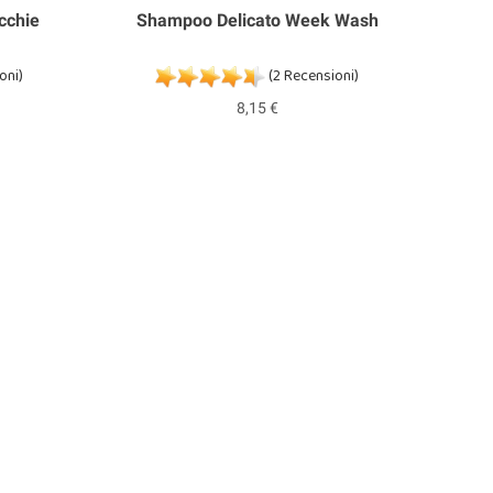
cchie
Shampoo Delicato Week Wash
Sha
oni)
(2 Recensioni)
8,15 €