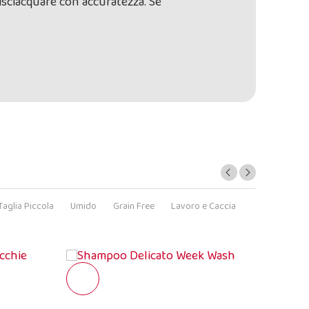
isciacquare con accuratezza. Se
Taglia Piccola
Umido
Grain Free
Lavoro e Caccia