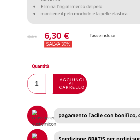
Elimina l'ingiallimento del pelo
mantiene il pelo morbido e la pelle elastica
6,30 €
Tasse incluse
9,00 €
SALVA 30%
Quantità
AGGIUNGI
AL
CARRELLO
pagamento facile con bonifico, 
Spedizione GRATIS per ordini supe