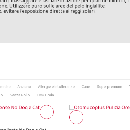
ato, massaggiare e lasciare in azione per qualche minuto, r
ne. Utilizzare puro sulle aree del pelo ingiallite.
evitare l'esposizione diretta ai raggi solari.
omiche
Anziano
Allergie e Intolleranze
Cane
Superpremium
lo
Senza Pollo
Low Grain