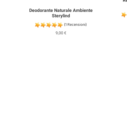
Re
Deodorante Naturale Ambiente
Sterylind
(1 Recensioni)
9,00 €
co per
)