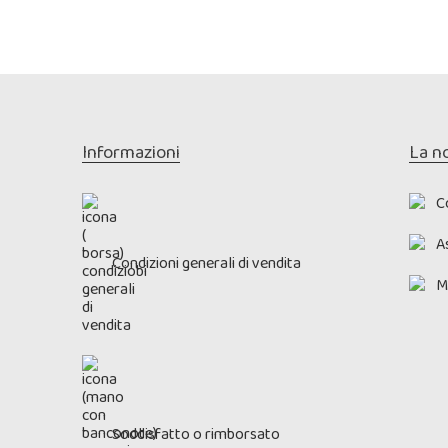
Shampoo per cani Pelo
Bianco
Flacone da 250 ml
Contribuisce a sbiancare,
ravvivare e rendere lucidi manti
bianchi
Formula delicata
Informazioni
La n
Non irrita
Elimina l'ingiallimento del pelo
mantiene il pelo morbido e la
C
pelle elastica
As
Condizioni generali di vendita
M
Soddisfatto o rimborsato