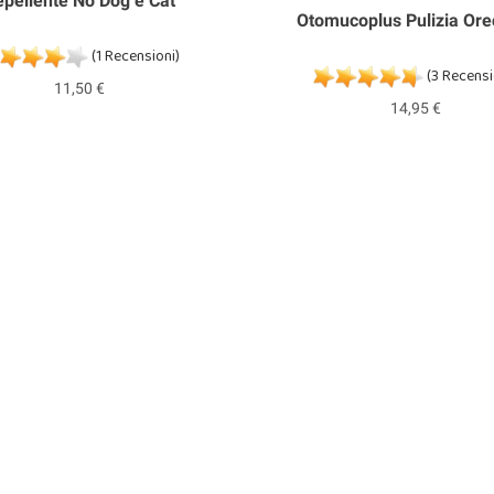
pellente No Dog e Cat
Otomucoplus Pulizia Ore
(1 Recensioni)
(3 Recensi
11,50 €
14,95 €