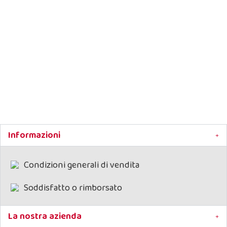
Deodorante per cani Detergif Dog
Informazioni
Lozione detergente agrumata
utile per la pulizia quotidiana di cuccioli e animali adu
Condizioni generali di vendita
Pulizia del pelo
Elimina l'odore dell'animale (anche del manto ba
Lascia una gradevole profumazione agrumata
Soddisfatto o rimborsato
Pelo lucido e nutrimento per la pelle
Utilizzo facile e veloce
Non altera il PH della pelle del cane
La nostra azienda
Non irrita e non disturba