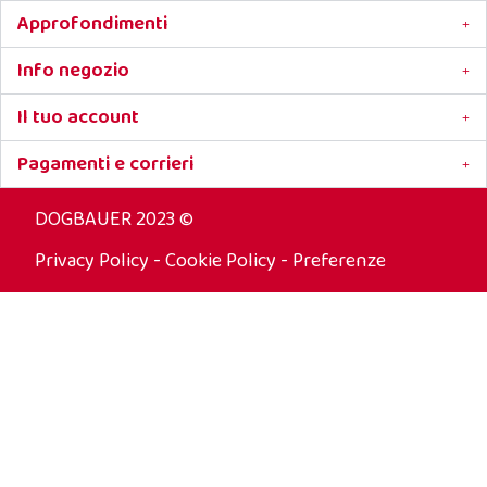
Indicato anche per i genitali e il muso
Approfondimenti
Non necessita di risciacquo
Flacone da 125 ml
Info negozio
Il tuo account
Pagamenti e corrieri
DOGBAUER 2023 ©
Privacy Policy
-
Cookie Policy
-
Preferenze