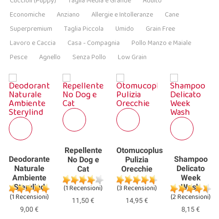
Cuccioli (Puppy)
Taglia Media e Grande
Adulto
Economiche
Anziano
Allergie e Intolleranze
Cane
Superpremium
Taglia Piccola
Umido
Grain Free
Lavoro e Caccia
Casa - Compagnia
Pollo Manzo e Maiale
Pesce
Agnello
Senza Pollo
Low Grain
Repellente
Otomucoplus
Deodorante
Shampoo
No Dog e
Pulizia
Naturale
Delicato
Cat
Orecchie
Ambiente
Week
Sterylind
Wash
(1 Recensioni)
(3 Recensioni)
(1 Recensioni)
(2 Recensioni)
11,50 €
14,95 €
9,00 €
8,15 €