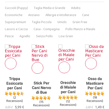
Cuccioli (Puppy)
Taglia Media e Grande
Adulto
Economiche
Anziano
Allergie e Intolleranze
Cane
Superpremium
Taglia Piccola
Umido
Grain Free
Lavoro e Caccia
Casa - Compagnia
Pollo Manzo e Maiale
Pesce
Agnello
Senza Pollo
Low Grain
Trippa
Osso da
Orecchie
Stick Per
Essiccata
Masticare
di Maiale
Cani Nervo
per Cani
Per Cani
per Cani
di Bue
(2
(18
Recensioni)
Recensioni)
(12
(15
Recensioni)
Recensioni)
6,65 €
1,66 €
5,99 €
1,49 €