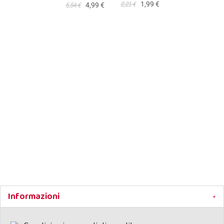
2,21 €
1,99 €
5,54 €
4,99 €
Carne Essiccata Per Cani
Petto di Pollo
Snack Naturale
Per Cani
Mangime semplice per
Informazioni
cani ottenuto con un
processo di
essiccazione al forno di