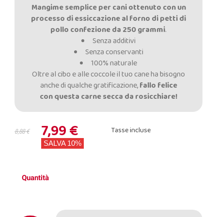
Mangime semplice per cani ottenuto con un
processo di essiccazione al forno di petti di
pollo confezione da 250 grammi
.
Senza additivi
Senza conservanti
100% naturale
Oltre al cibo e alle coccole il tuo cane ha bisogno
anche di qualche gratificazione,
fallo felice
con questa carne secca da rosicchiare!
7,99 €
Tasse incluse
8,88 €
SALVA 10%
Quantità