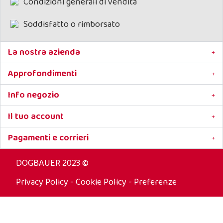
Condizioni generali di vendita
petti di pollo
confezione da 250
grammi
.
Soddisfatto o rimborsato
Senza additivi
Senza conservanti
100% naturale
La nostra azienda
Oltre al cibo e alle coccole
il tuo cane ha bisogno
Approfondimenti
anche di qualche
gratificazione,
fallo felice
con questa carne secca
Info negozio
da rosicchiare!
Il tuo account
Pagamenti e corrieri
DOGBAUER 2023 ©
Privacy Policy
-
Cookie Policy
-
Preferenze