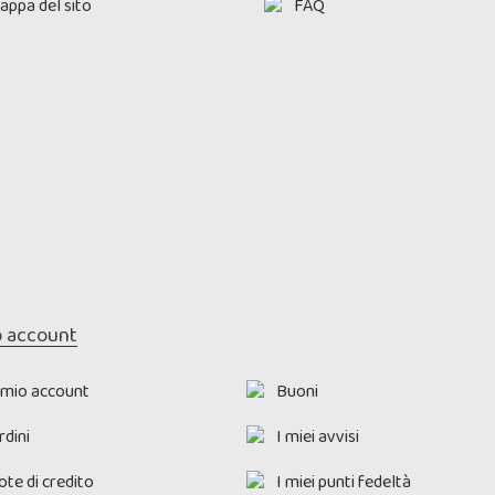
appa del sito
FAQ
o account
l mio account
Buoni
rdini
I miei avvisi
ote di credito
I miei punti fedeltà