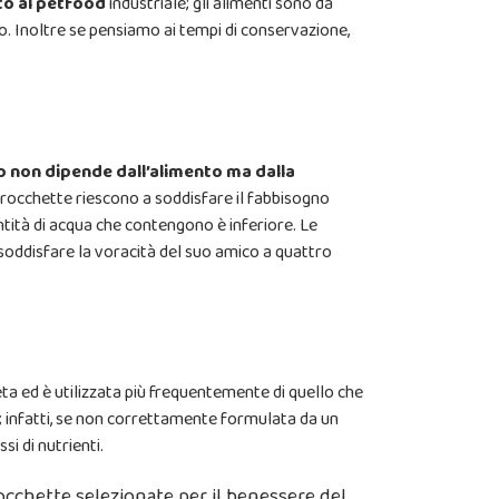
tto al petfood
industriale; gli alimenti sono da
o. Inoltre se pensiamo ai tempi di conservazione,
o non dipende dall’alimento ma dalla
rocchette riescono a soddisfare il fabbisogno
ntità di acqua che contengono è inferiore. Le
 soddisfare la voracità del suo amico a quattro
ta ed è utilizzata più frequentemente di quello che
; infatti, se non correttamente formulata da un
si di nutrienti.
occhette selezionate per il benessere del