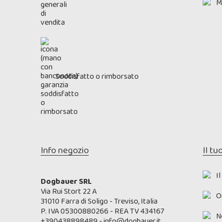
M
Soddisfatto o rimborsato
Info negozio
Il tu
I
Dogbauer SRL
Via Rui Stort 22 A
O
31010 Farra di Soligo - Treviso, Italia
P. IVA 05300880266 - REA TV 434167
N
+390438898489
-
info@dogbauer.it