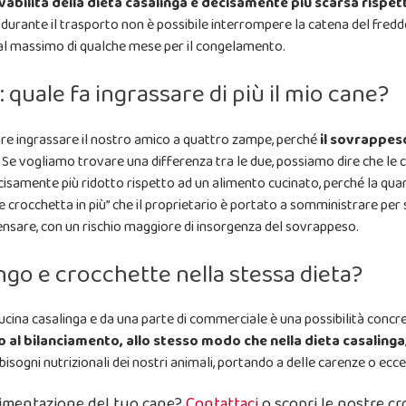
vabilità della dieta casalinga è decisamente più scarsa rispe
 durante il trasporto non è possibile interrompere la catena del fredd
 e al massimo di qualche mese per il congelamento.
 quale fa ingrassare di più il mio cane?
are ingrassare il nostro amico a quattro zampe, perché
il sovrappes
e vogliamo trovare una differenza tra le due, possiamo dire che le c
cisamente più ridotto rispetto ad un alimento cucinato, perché la qua
e crocchetta in più” che il proprietario è portato a somministrare per
pensare, con un rischio maggiore di insorgenza del sovrappeso.
go e crocchette nella stessa dieta?
ucina casalinga e da una parte di commerciale è una possibilità concre
ato al bilanciamento, allo stesso modo che nella dieta casalinga
bisogni nutrizionali dei nostri animali, portando a delle carenze o ecces
’alimentazione del tuo cane?
Contattaci
o scopri le nostre cr