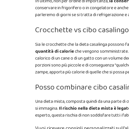
In ultimo, non per ordine di importanza,
la conser
conservare in frigorifero o in congelatore e anche
parleremo di giorni se si tratta di refrigerazione
Crocchette vs cibo casalingo:
Sia le crocchette che la dieta casalinga possono f
quantità di calorie
che vengono somministrate. S
calorico di un cane o di un gatto con un volume de
porzioni sono più piccole e di conseguenza “qualch
zampe, apporta più calorie di quelle che si possa 
Posso combinare cibo casalin
Una dieta mista, composta quindi da una parte di c
si immagina.
Il rischio nella dieta mista è leg
esperto, questa rischia di non soddisfare tutti i fab
Vuoi ricevere consigli personalizzati sull