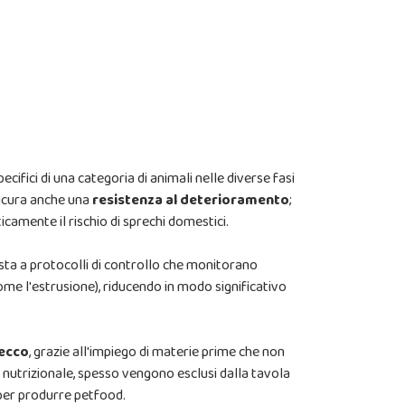
ecifici di una categoria di animali nelle diverse fasi
sicura anche una
resistenza al deterioramento
;
camente il rischio di sprechi domestici.
osta a protocolli di controllo che monitorano
come l'estrusione), riducendo in modo significativo
secco
, grazie all'impiego di materie prime che non
a nutrizionale, spesso vengono esclusi dalla tavola
per produrre petfood.