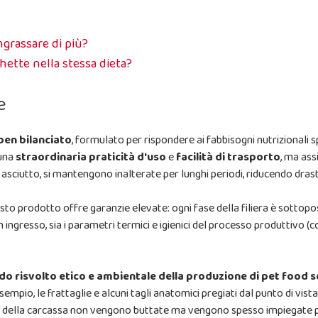
ngrassare di più?
hette nella stessa dieta?
e
ben bilanciato
, formulato per rispondere ai fabbisogni nutrizionali sp
 una
straordinaria praticità d'uso
e
facilità di trasporto
, ma as
sciutto, si mantengono inalterate per lunghi periodi, riducendo drasti
uesto prodotto offre garanzie elevate: ogni fase della filiera è sottop
 ingresso, sia i parametri termici e igienici del processo produttivo (
do risvolto etico e ambientale della produzione di pet food 
mpio, le frattaglie e alcuni tagli anatomici pregiati dal punto di vist
rti della carcassa non vengono buttate ma vengono spesso impiegate 