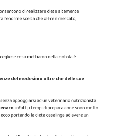
 consentono di realizzare diete altamente
tra l’enorme scelta che offre il mercato,
 scegliere cosa mettiamo nella ciotola è
genze del medesimo oltre che delle sue
e” senza appoggiarsi ad un veterinario nutrizionista
 denaro
; infatti, i tempi di preparazione sono molto
secco portando la dieta casalinga ad avere un