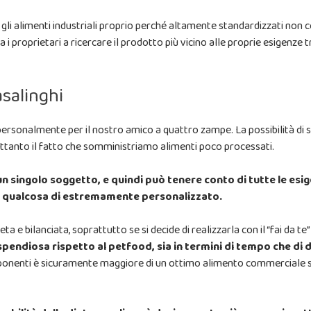
e gli alimenti industriali proprio perché altamente standardizzati non
i proprietari a ricercare il prodotto più vicino alle proprie esigenze 
asalinghi
ti personalmente per il nostro amico a quattro zampe. La possibilità di
ttanto il fatto che somministriamo alimenti poco processati.
un singolo soggetto, e quindi può tenere conto di tutte le esi
nte qualcosa di estremamente personalizzato.
a e bilanciata, soprattutto se si decide di realizzarla con il “fai da t
spendiosa rispetto al petfood, sia in termini di tempo che di
omponenti è sicuramente maggiore di un ottimo alimento commerciale 