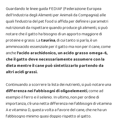
Guardando le linee guida FEDIAF (Federazione Europea
dell'Industria degli Alimenti per Animali da Compagnia) alle
quali l’industria del pet food si affida per definire i parametri
nutrizionali da rispettare quando produce gli alimenti, si può
notare che il gatto ha bisogno di un apporto maggiore di
proteine e grassi. La
taurina
, di cui tanto si parla, è un
amminoacido essenziale per il gatto ma non per il cane, come
anche
l’acido arachidonico, un acido grasso omega-6,
che il gatto deve necessariamente assumere con la
dieta mentre il cane può sintetizzarlo partendo da
altri acidi grassi.
Continuando a scorrere la lista dei nutrienti, si può notare una
differenza nei fabbisogni di oligoelementi
, come ad
esempio il ferro e il selenio. In ultimo, non per ordine di
importanza, c’è una netta differenza nei fabbisogni di vitamina
A e vitamina D, questa volta a favore del cane, che ne ha un
fabbisogno minimo quasi doppio rispetto al gatto.