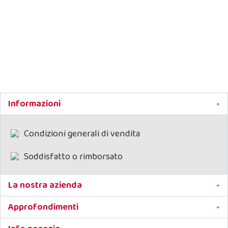
Deodorante Naturale Ambiente Sterylind
Deodorante ambiente per
cani e gatti
Informazioni
Sterilind igienizzante per
superfici
Condizioni generali di vendita
elimina i cattivi odori senza coprirli
adatto a qualsiasi superficie
Soddisfatto o rimborsato
i suoi principi attivi hanno proprietà
antisettiche
ideale per igienizzare la cuccia, sedili,
La nostra azienda
poltrone, trasportino ecc.
profumato all'eucalipto
Approfondimenti
Flacone da 500 ml con nebulizzatore