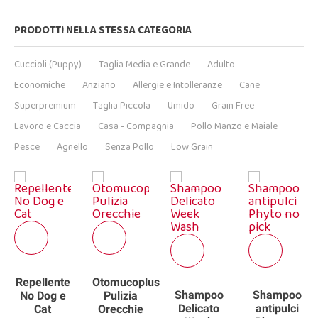
PRODOTTI NELLA STESSA CATEGORIA
Cuccioli (Puppy)
Taglia Media e Grande
Adulto
Economiche
Anziano
Allergie e Intolleranze
Cane
Superpremium
Taglia Piccola
Umido
Grain Free
Lavoro e Caccia
Casa - Compagnia
Pollo Manzo e Maiale
Pesce
Agnello
Senza Pollo
Low Grain
Repellente
Otomucoplus
Shampoo
Shampoo
No Dog e
Pulizia
e
Delicato
antipulci
Cat
Orecchie