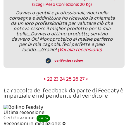
(Scegli Peso Confezione: 20 Kg)
Davvero gentili e professionali, vloci nella
consegna e addirittura ho ricevuto la chiamata
da un loro professionista per valutare ciò che
poteva essere il miglior prodotto per la mia
bulla....Davvero ottimo prodotto, servizio
davvero Ok! Monoproteico al maiale perfetto
per la mia cagnola, feci perfette e pelo
lucido......Grazie!
(Vai alla recensione)
Verify the review
<
22
23
24
25
26
27
>
La raccolta dei feedback da parte di Feedaty è
imparziale e indipendente dal venditore
Ultima recensione
Certificazione:
VALIDA
Recensioni in mediazione:
0