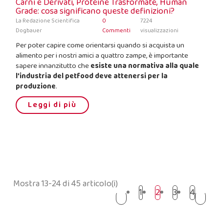
Carni e Derivati, Proteine Trasformate, Human
Grade: cosa significano queste definizioni?
La Redazione Scientifica
0
7224
Dogbauer
Commenti
visualizzazioni
Per poter capire come orientarsi quando si acquista un
alimento per i nostri amici a quattro zampe, è importante
sapere innanzitutto che
esiste una normativa alla quale
l’industria del petfood deve attenersi per la
produzione
.
Leggi di più
Mostra 13-24 di 45 articolo(i)
1
2
3
4