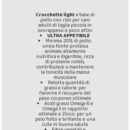
Crocchette light
a base di
pollo con riso per cani
adulti di taglia piccola in
sovrappeso o poco attivi
ULTRA APPETIBILE
Minimo 20% di pollo:
unica fonte proteica
animale altamente
nutritiva e digeribile, ricca
di proteine nobili,
contribuisce a mantenere
la tonicità della massa
muscolare
Ridotta quantità di
grassi e calorie: per
favorire il recupero del
peso corporeo ottimale
Acidi grassi Omega 6 e
Omega 3 in rapporto
ottimale e Zinco: per un
pelo folto e brillante e una
cute in buona salute
Fibre vegetali e