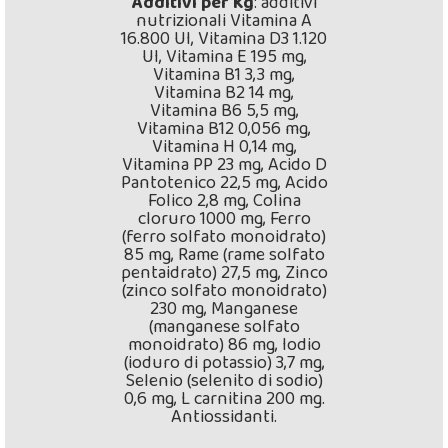
Additivi per Kg
: additivi
nutrizionali Vitamina A
16.800 UI, Vitamina D3 1.120
UI, Vitamina E 195 mg,
Vitamina B1 3,3 mg,
Vitamina B2 14 mg,
Vitamina B6 5,5 mg,
Vitamina B12 0,056 mg,
Vitamina H 0,14 mg,
Vitamina PP 23 mg, Acido D
Pantotenico 22,5 mg, Acido
Folico 2,8 mg, Colina
cloruro 1000 mg, Ferro
(ferro solfato monoidrato)
85 mg, Rame (rame solfato
pentaidrato) 27,5 mg, Zinco
(zinco solfato monoidrato)
230 mg, Manganese
(manganese solfato
monoidrato) 86 mg, Iodio
(ioduro di potassio) 3,7 mg,
Selenio (selenito di sodio)
0,6 mg, L carnitina 200 mg.
Antiossidanti.