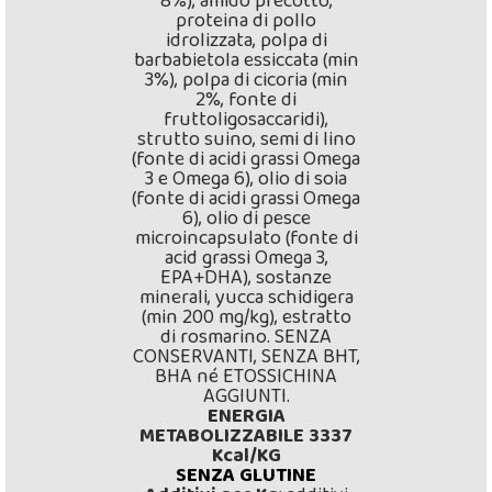
8%), amido precotto,
proteina di pollo
idrolizzata, polpa di
barbabietola essiccata (min
3%), polpa di cicoria (min
2%, fonte di
fruttoligosaccaridi),
strutto suino, semi di lino
(fonte di acidi grassi Omega
3 e Omega 6), olio di soia
(fonte di acidi grassi Omega
6), olio di pesce
microincapsulato (fonte di
acid grassi Omega 3,
EPA+DHA), sostanze
minerali, yucca schidigera
(min 200 mg/kg), estratto
di rosmarino. SENZA
CONSERVANTI, SENZA BHT,
BHA né ETOSSICHINA
AGGIUNTI.
ENERGIA
METABOLIZZABILE 3337
Kcal/KG
SENZA GLUTINE