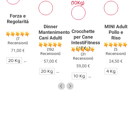
Forza e
Regolarità
Dinner
MINI Adult
Crocchette
Mantenimento
Pollo e
per Cane
Cani Adulti
Riso
(7
Recensioni)
IntestiFitness
(10Kg)
(192
(5
71,00 €
Recensioni)
Recensioni)
(31
Recensioni)
20 Kg
CAMPIONE DA 3kg
57,00 €
24,50 €
MPIONE DA 3kg
59,00 €
g
20 Kg
CAMPIONE DA 3kg
4 Kg
10 Kg
CAMPIONE DA 3kg
MINI Light In Grassi