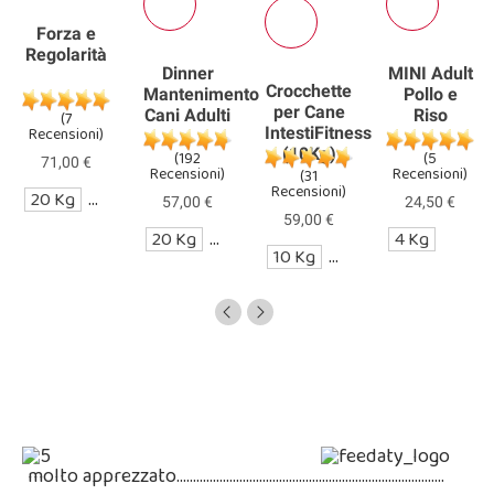
Forza e
Regolarità
Dinner
MINI Adult
Crocchette
Mantenimento
Pollo e
per Cane
Cani Adulti
Riso
(7
Recensioni)
IntestiFitness
(10Kg)
(192
(5
71,00 €
Recensioni)
Recensioni)
(31
Recensioni)
20 Kg
CAMPIONE DA 3kg
57,00 €
24,50 €
59,00 €
g
20 Kg
CAMPIONE DA 3kg
4 Kg
10 Kg
CAMPIONE DA 3kg
MPIONE DA 3kg
molto apprezzato...…………………………………………………............……...