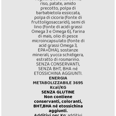
riso, patate, amido
precotto, polpa di
barbabietola essiccata,
polpa di cicoria (fonte di
fruttoligosaccaridi), semi di
lino (fonte di acidi grassi
Omega 3 e Omega 6), farina
di mais, olio di pesce
microincapsulato (fonte di
acid grassi Omega 3,
EPA+DHA), sostanze
minerali, yucca schidigera,
estratto di rosmarino.
SENZA CONSERVANTI,
SENZA BHT, BHA né
ETOSSICHINA AGGIUNTI.
ENERGIA
METABOLIZZABILE 3695
Kcal/KG
SENZA GLUTINE
Non contiene
conservanti, coloranti,
BHT,BHA né etossichina
aggiunti.
Additivi per Kg
: additivi