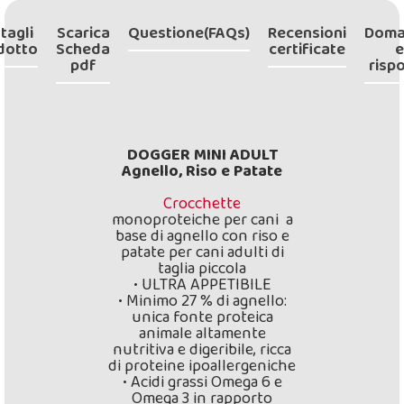
tagli
Scarica
Questione(FAQs)
Recensioni
Doma
dotto
Scheda
certificate
e
pdf
risp
DOGGER MINI ADULT
Agnello, Riso e Patate
Crocchette
monoproteiche per cani a
base di agnello con riso e
patate per cani adulti di
taglia piccola
• ULTRA APPETIBILE
• Minimo 27 % di agnello:
unica fonte proteica
animale altamente
nutritiva e digeribile, ricca
di proteine ipoallergeniche
• Acidi grassi Omega 6 e
Omega 3 in rapporto