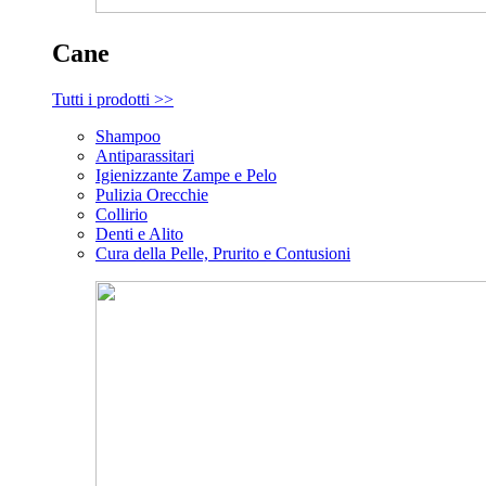
Cane
Tutti i prodotti >>
Shampoo
Antiparassitari
Igienizzante Zampe e Pelo
Pulizia Orecchie
Collirio
Denti e Alito
Cura della Pelle, Prurito e Contusioni