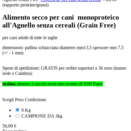
(rapporto proteine/grassi)
Alimento secco per cani monoproteico
all'Agnello senza cereali (Grain Free)
per cani adulti di tutte le taglie
dimensioni: pallina schiacciata diametro mm13,5 spessore mm 7,5
(+/ - 1 mm)
Spese di spedizione:
GRATIS per ordini superiori a 36 euro (tranne
isole e Calabria)
ordina
almeno 2 sacchi avrai uno sconto di 9,00 Euro
Scegli Peso Confezione
9 Kg
CAMPIONE DA 3kg
56,00 €