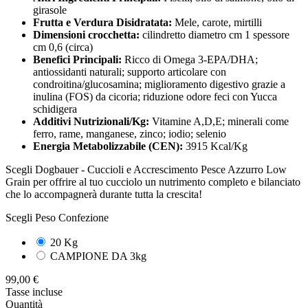
girasole
Frutta e Verdura Disidratata:
Mele, carote, mirtilli
Dimensioni crocchetta:
cilindretto diametro cm 1 spessore
cm 0,6 (circa)
Benefici Principali:
Ricco di Omega 3-EPA/DHA;
antiossidanti naturali; supporto articolare con
condroitina/glucosamina; miglioramento digestivo grazie a
inulina (FOS) da cicoria; riduzione odore feci con Yucca
schidigera
Additivi Nutrizionali/Kg:
Vitamine A,D,E; minerali come
ferro, rame, manganese, zinco; iodio; selenio
Energia Metabolizzabile (CEN):
3915 Kcal/Kg
Scegli Dogbauer - Cuccioli e Accrescimento Pesce Azzurro Low
Grain per offrire al tuo cucciolo un nutrimento completo e bilanciato
che lo accompagnerà durante tutta la crescita!
Scegli Peso Confezione
20 Kg
CAMPIONE DA 3kg
99,00 €
Tasse incluse
Quantità